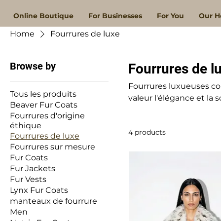
Online Boutique
For Businesses
For You
Our H
Home
Fourrures de luxe
Browse by
Fourrures de l
Fourrures luxueuses co
Tous les produits
valeur l'élégance et la s
Beaver Fur Coats
Fourrures d'origine
éthique
4 products
Fourrures de luxe
Fourrures sur mesure
Fur Coats
Fur Jackets
Fur Vests
Lynx Fur Coats
manteaux de fourrure
Men