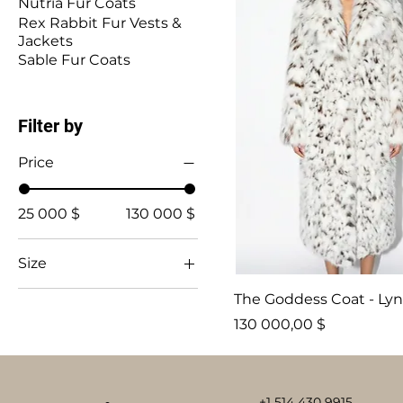
Nutria Fur Coats
Rex Rabbit Fur Vests &
Jackets
Sable Fur Coats
Filter by
Price
25 000 $
130 000 $
Size
Large
The Goddess Coat - Lyn
Price
130 000,00 $
+1 514 430 9915