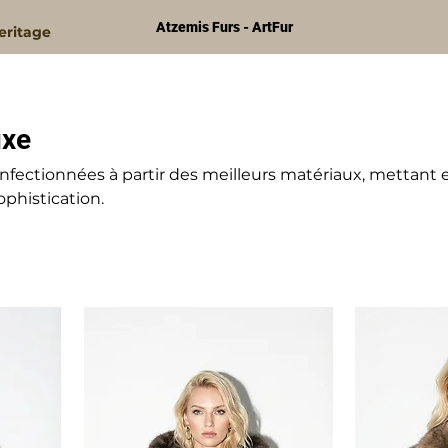
Atzemis Furs - ArtFur
eritage
uxe
nfectionnées à partir des meilleurs matériaux, mettant 
ophistication.