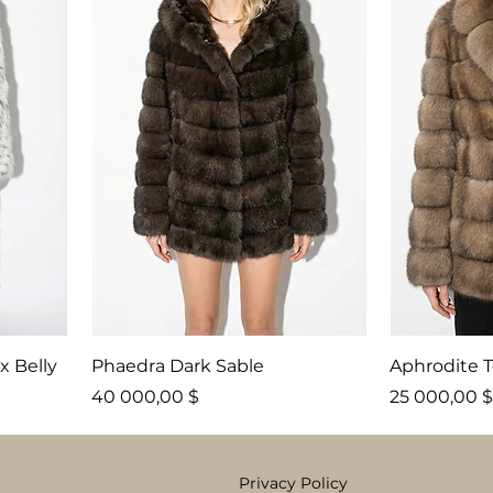
x Belly
Phaedra Dark Sable
Aphrodite T
Price
Price
40 000,00 $
25 000,00 $
Privacy Policy